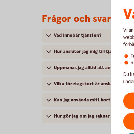
V
Frågor och svar om 
Vi an
Vad innebär tjänsten?
webbp
förbä
Hur ansluter jag mig till tjänsten?
F
R
Uppmanas jag alltid att använda Mobi
Du ka
under
Vilka företagskort är ansluta till tjä
Kan jag använda mitt kort i en butik 
Hur gör jag om jag saknar en smartp