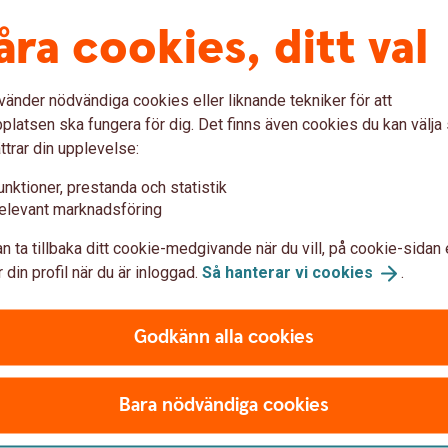
åra cookies, ditt val
Mastercard Identity Check
vänder nödvändiga cookies eller liknande tekniker för att
latsen ska fungera för dig. Det finns även cookies du kan välj
ttrar din upplevelse:
unktioner, prestanda och statistik
elevant marknadsföring
lt BankID när jag handlar på nätet?
n ta tillbaka ditt cookie-medgivande när du vill, på cookie-sidan 
 din profil när du är inloggad.
Så hanterar vi
cookies
.
nsten?
som inte är ansluten till tjänsten?
Godkänn alla cookies
hone eller surfplatta?
Bara nödvändiga cookies