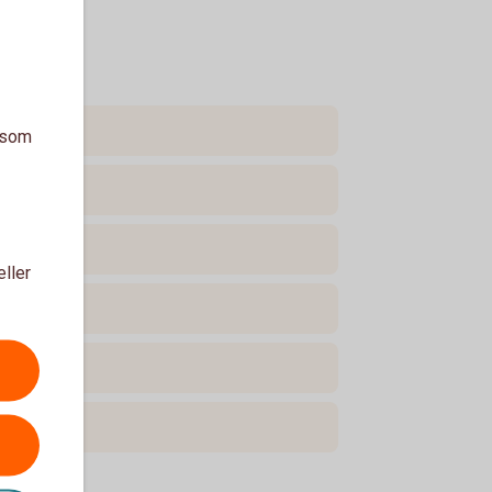
a som
eller