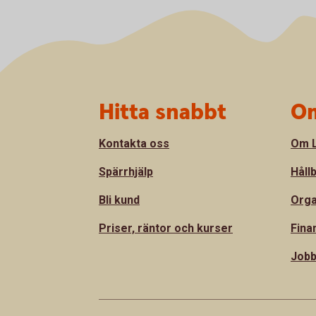
Sidfot
Hitta snabbt
Om
Kontakta oss
Om L
Spärrhjälp
Håll
Bli kund
Orga
Priser, räntor och kurser
Fina
Jobb