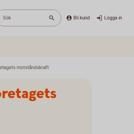
Sök
Bli kund
Logga in
öretagets motståndskraft
öretagets