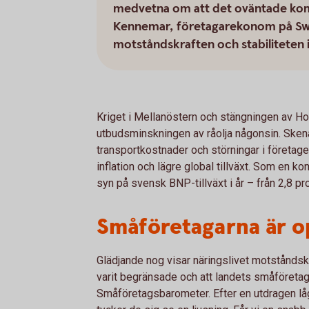
medvetna om att det oväntade kom
Kennemar, företagarekonom på Swed
motståndskraften och stabiliteten i 
Kriget i Mellanöstern och stängningen av Hor
utbudsminskningen av råolja någonsin. Sken
transportkostnader och störningar i företage
inflation och lägre global tillväxt. Som en k
syn på svensk BNP-tillväxt i år – från 2,8 pro
Småföretagarna är op
Glädjande nog visar näringslivet motståndskr
varit begränsade och att landets småföretag
Småföretagsbarometer. Efter en utdragen l