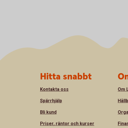
Sidfot
Hitta snabbt
Om
Kontakta oss
Om L
Spärrhjälp
Håll
Bli kund
Orga
Priser, räntor och kurser
Fina