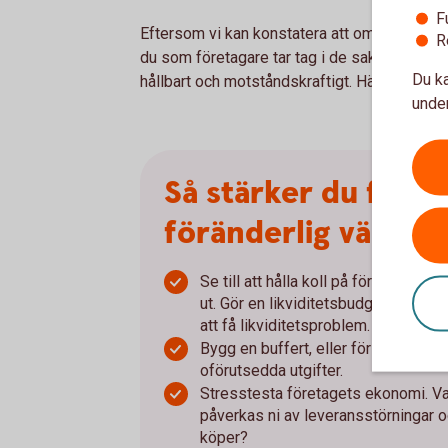
F
Eftersom vi kan konstatera att omvärldsförändr
R
du som företagare tar tag i de saker du själv
Du ka
hållbart och motståndskraftigt. Här är mina b
under
Så stärker du före
föränderlig värld:
Se till att hålla koll på företagets
ut. Gör en likviditetsbudget så att du 
att få likviditetsproblem.
Bygg en buffert, eller förstärk den 
oförutsedda utgifter.
Stresstesta företagets ekonomi. Va
påverkas ni av leveransstörningar o
köper?