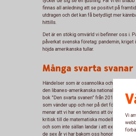
tycker de sig se en ljusning. Får vi en snabb
finnas all anledning att se positivt på framtid
utdragen och det kan få betydligt mer kännba
hittills.
Det är en stökig omvärld vi befinner oss i. På
påverkat svenska företag: pandemin, kriget i 
höjda amerikanska tullar.
Många svarta svanar
Händelser som är osannolika och svåra att fö
den libanes-amerikanska nationalekonomen o
V
bok ”Den svarta svanen” från 2011 utveckla
som vänder upp och ner på det förväntade o
menar att vi har en tendens att överskatta vå
Vi an
kritisk till de matematiska modeller som oft
webbp
och som inte sällan landar i att extrema hän
förbä
de sex år vi har bakom oss honom rätt. En 