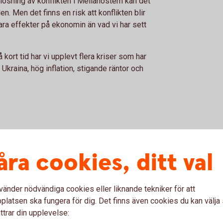
 lösning av konflikten i Mellanöstern kan det
en. Men det finns en risk att konflikten blir
ra effekter på ekonomin än vad vi har sett
 kort tid har vi upplevt flera kriser som har
Ukraina, hög inflation, stigande räntor och
rutse har fått epitetet ”svarta svanar” av
ch författaren Nassim Nicholas Taleb. I sin
åra cookies, ditt val
r han sina teorier om oförutsägbara fenomen
ch får förödande konsekvenser. Författaren
r förmåga att förutse framtiden. Han är
vänder nödvändiga cookies eller liknande tekniker för att
a används för att prognostisera utvecklingen
latsen ska fungera för dig. Det finns även cookies du kan välj
delser är mycket sällsynta. Och kanske ger
ttrar din upplevelse:
olycka verkar sällan komma ensam.