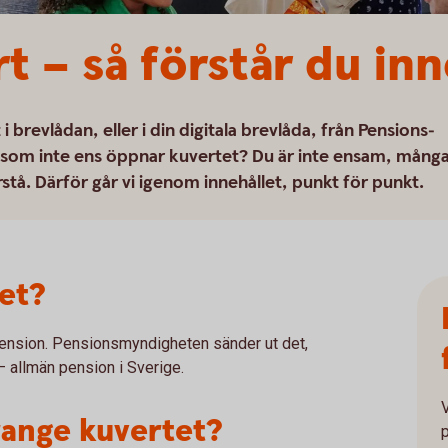
t – så förstår du inn
 brevlådan, eller i din digitala brevlåda, från Pensions­
 som inte ens öppnar kuvertet? Du är inte ensam, mång
rstå. Därför går vi igenom innehållet, punkt för punkt.
et?
pension. Pensionsmyndigheten sänder ut det,
 ut – allmän pension i Sverige.
range kuvertet?