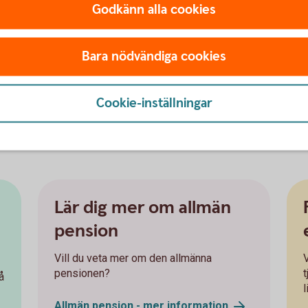
nsionär.
Godkänn alla cookies
ort ett aktivt val placeras din premiepension
Bara nödvändiga cookies
 pensionssparande
för att nå din
g att få koll på läget. Att förstå ditt orange
Cookie-inställningar
och möjligheten att påverka din pension i tid.
n
www.pensionsmyndigheten.
se
n
Lär dig mer om allmän
pension
Vill du veta mer om den allmänna
V
pensionen?
å
l
Allmän pension - mer
information