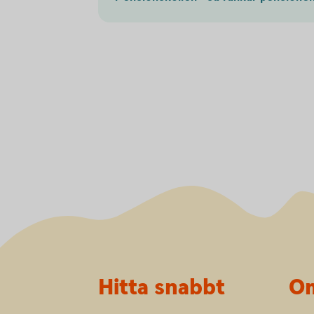
Sidfot
Hitta snabbt
Om