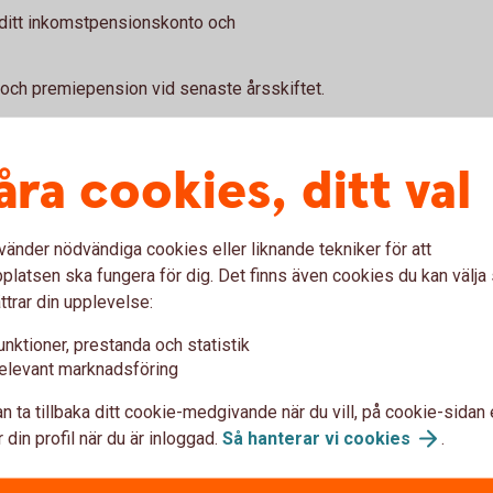
 ditt inkomstpensionskonto och
ch premiepension vid senaste årsskiftet.
änade in till din pension baserat på din
åra cookies, ditt val
on -
Om någon avlider innan pensionen är
 pensionssparare.
vänder nödvändiga cookies eller liknande tekniker för att
vgifter som tas ut för att hantera din pension
latsen ska fungera för dig. Det finns även cookies du kan välj
ttrar din upplevelse:
pension har ökat eller minskat i värde under
unktioner, prestanda och statistik
elevant marknadsföring
n ta tillbaka ditt cookie-medgivande när du vill, på cookie-sidan 
 din profil när du är inloggad.
Så hanterar vi
cookies
.
hemsida
för en detaljerad prognos på hur står