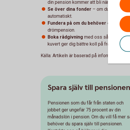
din pension kommer att bli när du blir pe
Se över dina fonder
– om du inte har gj
automatiskt.
Fundera på om du behöver ett extra
drömpension.
Boka rådgivning
med oss så hjälper vi di
kuvert ger dig bättre koll på framtiden – 
Källa: Artikeln är baserad på information frå
Spara själv till pensione
Pensionen som du får från staten och
jobbet ger ungefär 75 procent av din
månadslön i pension. Om du vill få mer s
behöver du spara själv till pensionen.