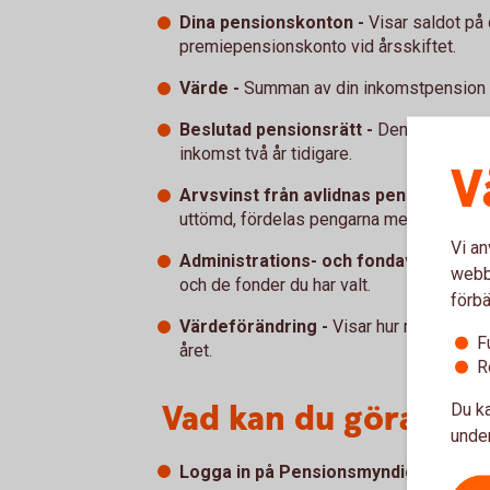
Dina pensionskonton -
Visar saldot på
premiepensionskonto vid årsskiftet.
Värde -
Summan av din inkomstpension o
Beslutad pensionsrätt -
Den summa du tj
inkomst två år tidigare.
V
Arvsvinst från avlidnas pensionskont
uttömd, fördelas pengarna mellan övriga
Vi an
Administrations- och fondavgifter -
A
webbp
och de fonder du har valt.
förbä
Värdeförändring -
Visar hur mycket din 
F
året.
R
Vad kan du göra nu?
Du ka
under
Logga in på Pensionsmyndighetens 