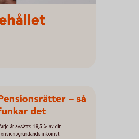
ehållet
a
Pensionsrätter – så
funkar det
Varje år avsätts
18,5 %
av din
pensionsgrundande inkomst: