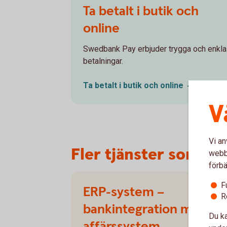
Ta betalt i butik och
against wall
online
Swedbank Pay erbjuder trygga och enkla
betalningar.
Ta betalt i butik och
online
V
Vi an
Fler tjänster som fö
webbp
förbä
F
ERP-system –
R
bankintegration med
Du ka
affärssystem