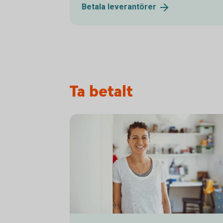
Betala
leverantörer
Ta betalt
Confident - smiling woman leaning shoulder