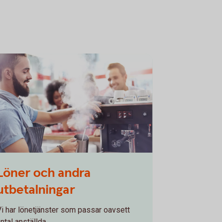
538221
Löner och andra
utbetalningar
Vi har lönetjänster som passar oavsett
ntal anställda.