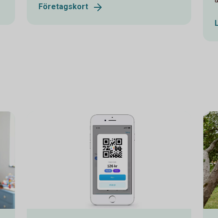
Företagskort
Swish Företag
Man 