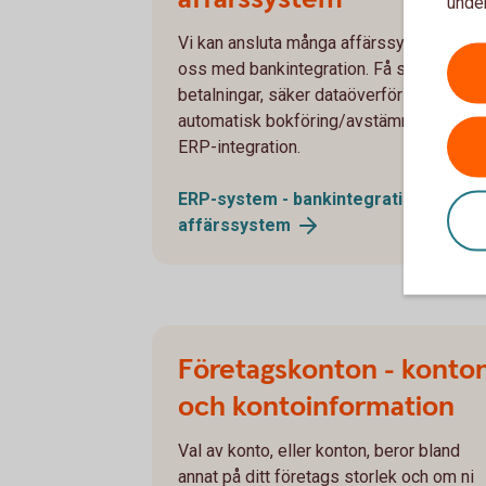
under
Vi kan ansluta många affärssystem till
oss med bankintegration. Få smidiga
betalningar, säker dataöverföring och
automatisk bokföring/avstämning med
ERP-integration.
ERP-system - bankintegration med
affärssystem
Företagskonton - konto
och kontoinformation
Val av konto, eller konton, beror bland
annat på ditt företags storlek och om ni