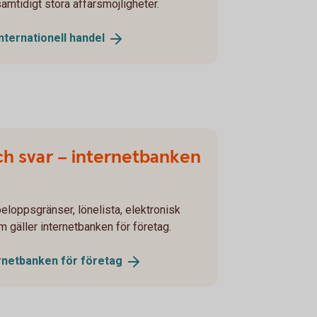
samtidigt stora affärsmöjligheter.
Internationell
handel
och svar – internetbanken
eloppsgränser, lönelista, elektronisk
 gäller internetbanken för företag.
rnetbanken för
företag