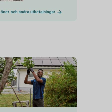
Löner och andra
utbetalningar
picking apples. Solar panels in the