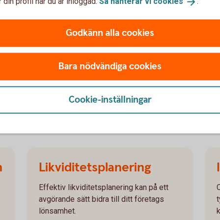
 din profil när du är inloggad.
Så hanterar vi
cookies
.
Som kund hos oss har ert företag ett
fördelaktigt upplägg och pris hos
Godkänn alla cookies
inkassobolaget Lowell, som har
specialkunskap och erfarenhet av att
Bara nödvändiga cookies
driva in skulder på ett professionellt sätt.
Inkasso och
inkassobolag
Cookie-inställningar
n
Likviditetsplanering
Effektiv likviditetsplanering kan på ett
avgörande sätt bidra till ditt företags
t
lönsamhet.