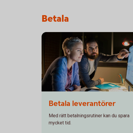
Betala
536907999
Betala leverantörer
Med rätt betalningsrutiner kan du spara
mycket tid.