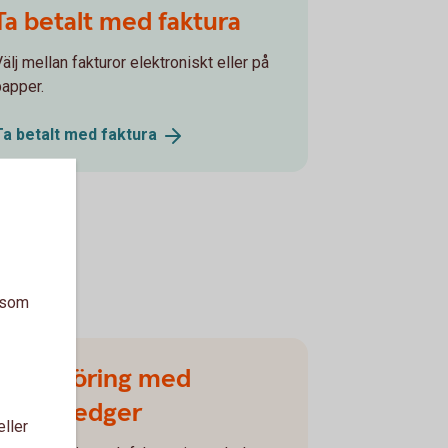
Ta betalt med faktura
kground
älj mellan fakturor elektroniskt eller på
papper.
Ta betalt med
faktura
a som
e-bokföring med
Speedledger
eller