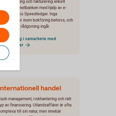
Sköt bokföring och fakturering enkelt
direkt i internetbanken med hjälp av e-
bokföring hos Speedledger. Inga
förkunskaper inom bokföring behövs, och
support och rådgivning ingår.
e-bokföring i samarbete med
Speedledger
Internationell handel
Cash management, riskhantering och rätt
yp av finansiering. Utlandsaffärer är ofta
komplexa till sin natur, men innebär