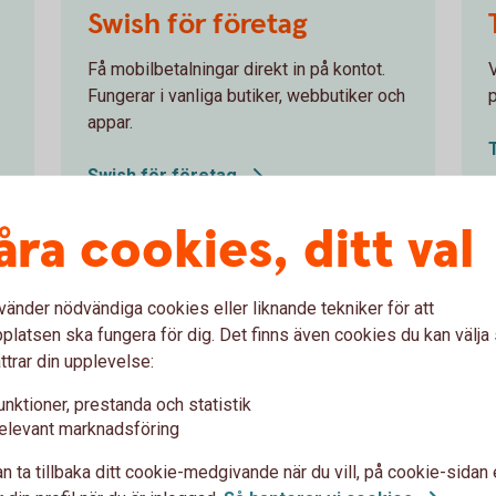
Swish för företag
bac
Få mobilbetalningar direkt in på kontot.
V
Fungerar i vanliga butiker, webbutiker och
appar.
Swish för
företag
åra cookies, ditt val
vänder nödvändiga cookies eller liknande tekniker för att
renklar för företaget
latsen ska fungera för dig. Det finns även cookies du kan välj
ttrar din upplevelse:
unktioner, prestanda och statistik
Få hjälp av
elevant marknadsföring
inkassobolaget Lowell
n ta tillbaka ditt cookie-medgivande när du vill, på cookie-sidan 
om ni inte får betalt i tid