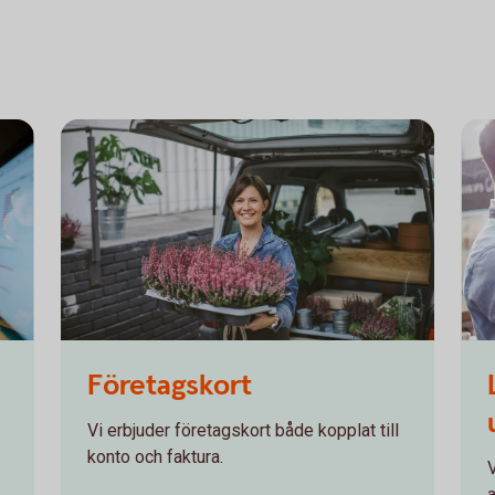
866211062
559
Företagskort
Vi erbjuder företagskort både kopplat till
konto och faktura.
a