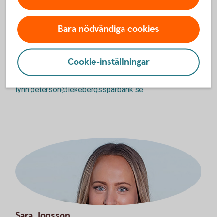
Bara nödvändiga cookies
Lynn Peterson
Företagrådgivare
0585-817 16
Cookie-inställningar
070-291 51 39
lynn.peterson@lekebergssparbank.se
Sara Jonsson