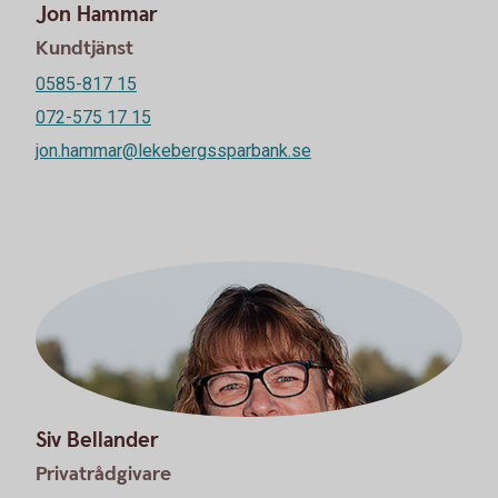
Jon Hammar
Kundtjänst
0585-817 15
072-575 17 15
jon.hammar@lekebergssparbank.se
Siv Bellander
Privatrådgivare