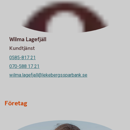
Wilma Lagefjäll
Kundtjänst
0585-817 21
070-588 17 21
wilma.lagefjall@lekebergssparbank.se
Företag