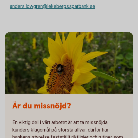
anders.lowgren@lekebergssparbank.se
Är du missnöjd?
En viktig del i vårt arbetet är att ta missnöjda
kunders klagomål på största allvar, därför har
bankens styrelse fastställt riktlinjer och rutiner som