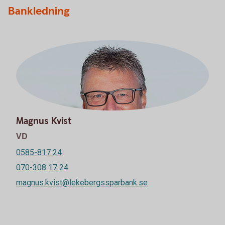
Bankledning
Magnus Kvist
VD
0585-817 24
070-308 17 24
magnus.kvist@lekebergssparbank.se