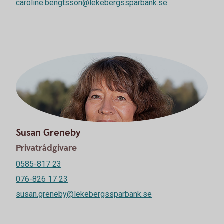
caroline.bengtsson@lekebergssparbank.se
Susan Greneby
Privatrådgivare
0585-817 23
076-826 17 23
susan.greneby@lekebergssparbank.se