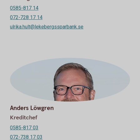
0585-817 14
072-728 17 14
ulrika.hult@lekebergssparbank.se
Anders Löwgren
Kreditchef
0585-817 03
072-738 17 03