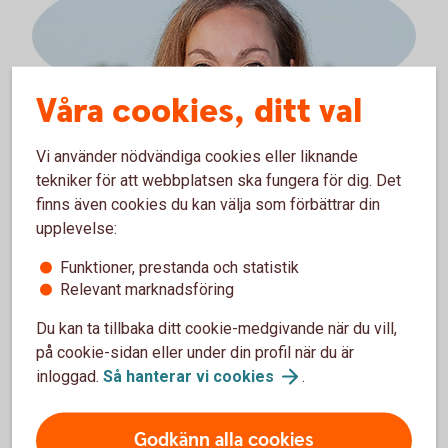
Våra cookies, ditt val
Amalia Thorstensson
Företagsmarknadschef
Vi använder nödvändiga cookies eller liknande
tekniker för att webbplatsen ska fungera för dig. Det
0585-817 02
finns även cookies du kan välja som förbättrar din
073-063 75 72
upplevelse:
amalia.thorstensson@lekebergssparbank.se
Funktioner, prestanda och statistik
Relevant marknadsföring
Du kan ta tillbaka ditt cookie-medgivande när du vill,
på cookie-sidan eller under din profil när du är
inloggad.
Så hanterar vi
cookies
.
Godkänn alla cookies