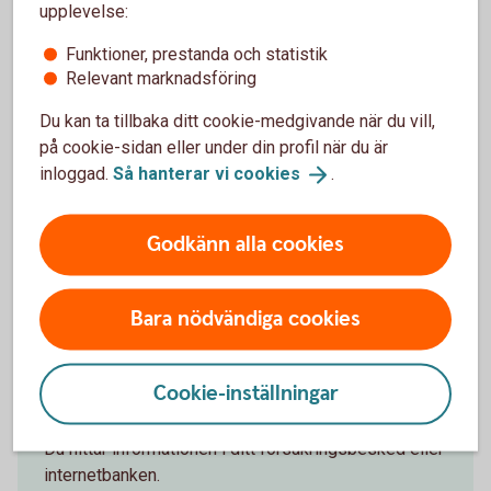
upplevelse:
Funktioner, prestanda och statistik
Frågor och svar om skador och
Relevant marknadsföring
skadeanmälan
Du kan ta tillbaka ditt cookie-medgivande när du vill,
på cookie-sidan eller under din profil när du är
inloggad.
Så hanterar vi
cookies
.
Frågor?
Godkänn alla cookies
Bara nödvändiga cookies
Cookie-inställningar
Vilken försäkring har jag?
Du hittar informationen i ditt försäkringsbesked eller
internetbanken.