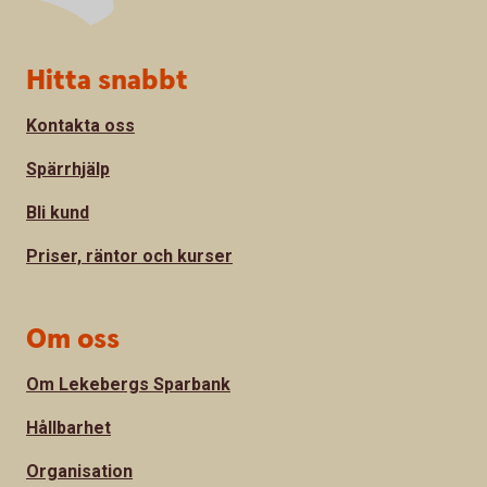
Sidfot
Hitta snabbt
Kontakta oss
Spärrhjälp
Bli kund
Priser, räntor och kurser
Om oss
Om Lekebergs Sparbank
Hållbarhet
Organisation