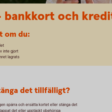
– bankkort och kredi
kt om du:
let
 inte gjort
mret lagrats
änga det tillfälligt?
gen spärra och ersätta kortet eller stänga det
har tappat det eller upptäckt obehöriga