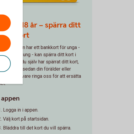
Under 18 år – spärra ditt
bankkort
Även du som har ett bankkort för unga -
Mastercard ung - kan spärra ditt kort i
ppen. Om du själv har spärrat ditt kort,
så behöver sedan din förälder eller
vårdnadshavare ringa oss för att ersätta
et.
I appen
Logga in i appen.
Välj kort på startsidan.
Bläddra till det kort du vill spärra.