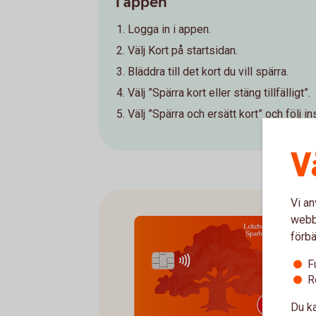
I appen
Logga in i appen.
Välj Kort på startsidan.
Bläddra till det kort du vill spärra.
Välj ”Spärra kort eller stäng tillfälligt”.
Välj ”Spärra och ersätt kort” och följ in
V
Vi an
webbp
förbä
F
R
Du ka