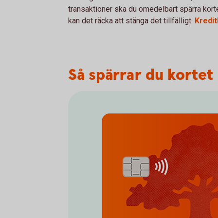
transaktioner ska du omedelbart spärra korte
kan det räcka att stänga det tillfälligt.
Kredit
Så spärrar du kortet