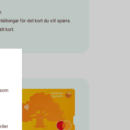
n.
tällningar för det kort du vill spärra.
tt kort.
a som
eller