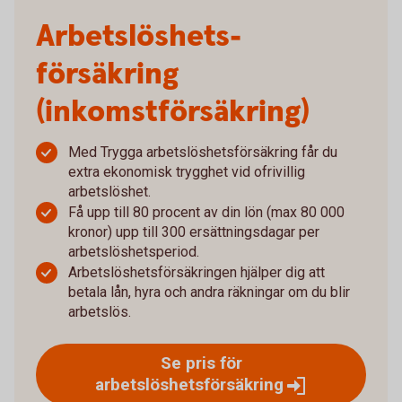
Arbetslöshets­
försäkring
(inkomstförsäkring)
Med Trygga arbetslöshetsförsäkring får du
extra ekonomisk trygghet vid ofrivillig
arbetslöshet.
Få upp till 80 procent av din lön (max 80 000
kronor) upp till 300 ersättningsdagar per
arbetslöshetsperiod.
Arbetslöshetsförsäkringen hjälper dig att
betala lån, hyra och andra räkningar om du blir
arbetslös.
Se pris för
arbetslöshetsförsäkring