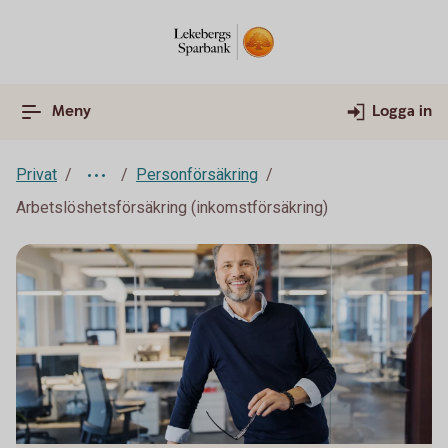
Meny
Logga in
Privat
Personförsäkring
Arbetslöshetsförsäkring (inkomstförsäkring)