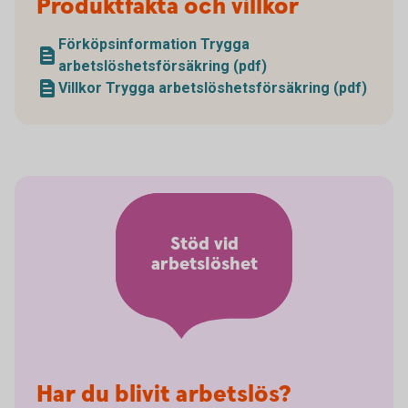
Produktfakta och villkor
Förköpsinformation Trygga
arbetslöshetsförsäkring (pdf)
Villkor Trygga arbetslöshetsförsäkring (pdf)
Stöd vid
arbetslöshet
Har du blivit arbetslös?