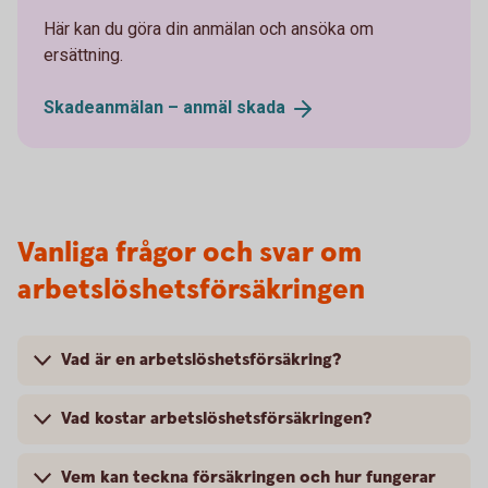
Här kan du göra din anmälan och ansöka om
ersättning.
Skadeanmälan – anmäl
skada
Vanliga frågor och svar om
arbetslöshetsförsäkringen
Vad är en arbetslöshetsförsäkring?
Vad kostar arbetslöshetsförsäkringen?
Vem kan teckna försäkringen och hur fungerar