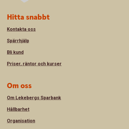
Sidfot
Hitta snabbt
Kontakta oss
Spärrhjälp
Bli kund
Priser, räntor och kurser
Om oss
Om Lekebergs Sparbank
Hållbarhet
Organisation