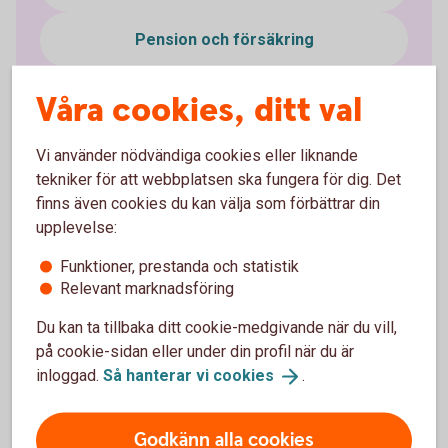
Pension och försäkring
Bedrägerier
Våra cookies, ditt val
Vi använder nödvändiga cookies eller liknande
tekniker för att webbplatsen ska fungera för dig. Det
finns även cookies du kan välja som förbättrar din
upplevelse:
Digital support
Funktioner, prestanda och statistik
Vi har samlat vanliga frågor och svar för våra digitala
Relevant marknadsföring
kanaler. Du kan också ringa oss för att få hjälp med
Du kan ta tillbaka ditt cookie-medgivande när du vill,
digitala ärenden.
på cookie-sidan eller under din profil när du är
inloggad.
Så hanterar vi
cookies
.
Digital
support
Godkänn alla cookies