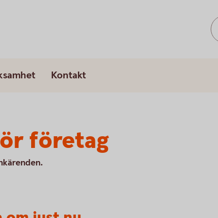
rksamhet
Kontakt
ör företag
ankärenden.
 om just nu