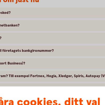
esked?
rnetbanken?
?
till företagets bankgironummer?
kort Business)?
ram? Till exempel Fortnox, Hogia, Xledger, Spiris, Autopay (V
 rådgivningsmöte?
åra cookies, ditt val