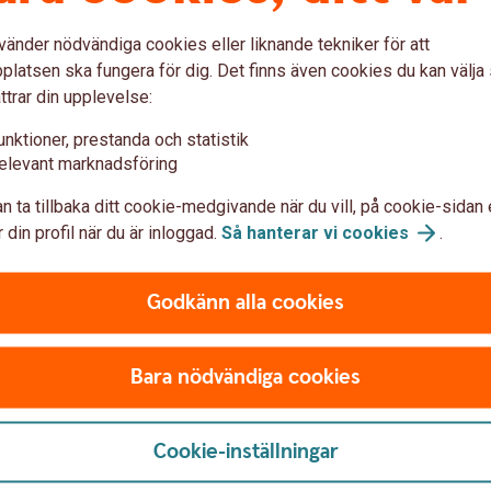
vänder nödvändiga cookies eller liknande tekniker för att
ga
latsen ska fungera för dig. Det finns även cookies du kan välj
ttrar din upplevelse:
unktioner, prestanda och statistik
elevant marknadsföring
gar
App, internetbank och BankID
Finansieri
n ta tillbaka ditt cookie-medgivande när du vill, på cookie-sidan 
 din profil när du är inloggad.
Så hanterar vi
cookies
.
ion och försäkring
Bedrägerier
Godkänn alla cookies
Bara nödvändiga cookies
Är du privat
Cookie-inställningar
våra digitala kanaler. Du kan
Här guidar vi dig.