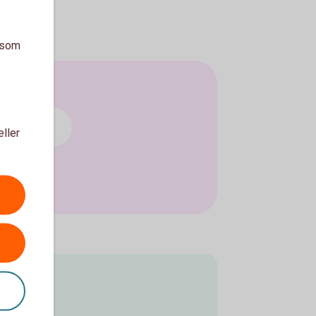
a som
ng och lån
eller
kund?