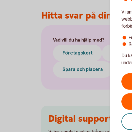
Vi an
Hitta svar på din frå
webbp
förbä
F
Vad vill du ha hjälp med?
R
Företagskort
Betalnin
Du ka
under
Spara och placera
Pens
Digital support
Vi har samlat vanliga frågor och svar för 