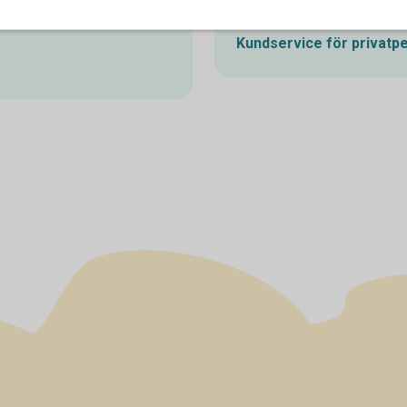
ala ärenden.
Kundservice för
privatp