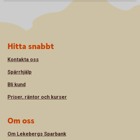
Sidfot
Hitta snabbt
Kontakta oss
Spärrhjälp
Bli kund
Priser, räntor och kurser
Om oss
Om Lekebergs Sparbank