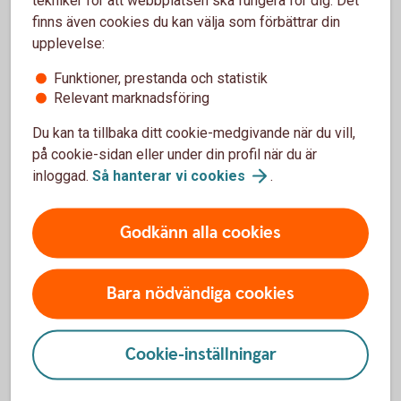
Anmäl skada
finns även cookies du kan välja som förbättrar din
Anmäl skada, sök vård eller ersättning. Här hittar du
upplevelse:
kontaktuppgifter och blanketter.
Funktioner, prestanda och statistik
Relevant marknadsföring
Vad händer vid
skada?
Du kan ta tillbaka ditt cookie-medgivande när du vill,
på cookie-sidan eller under din profil när du är
inloggad.
Så hanterar vi
cookies
.
Försäkringsgivare
Godkänn alla cookies
Folksam ömsesidig sakförsäkring
Bara nödvändiga cookies
Cookie-inställningar