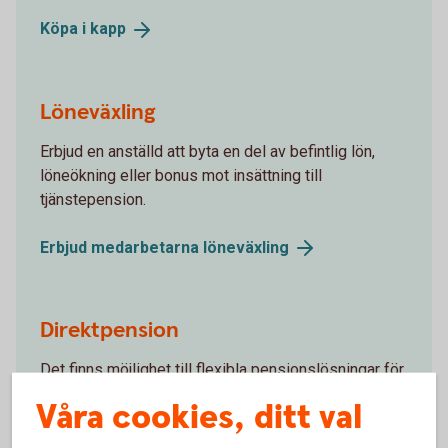
Köpa i
kapp
Löneväxling
Erbjud en anställd att byta en del av befintlig lön,
löneökning eller bonus mot insättning till
tjänstepension.
Erbjud medarbetarna
löneväxling
Direktpension
Det finns möjlighet till flexibla pensionslösningar för
dig som ägare, där man använder
Våra cookies, ditt val
kapitalförsäkringens form. Till exempel när
avdragsutrymmet för pensionskostnader är fullt eller