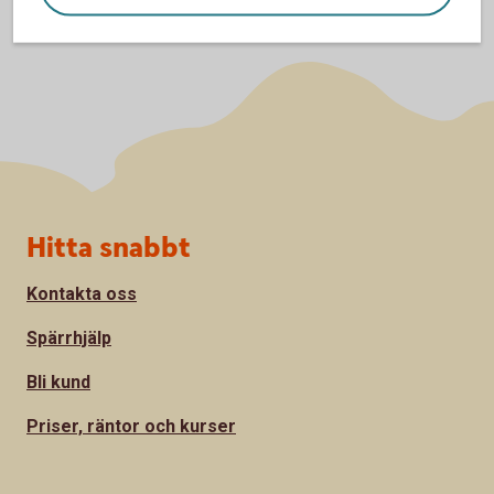
Sidfot
Hitta snabbt
Kontakta oss
Spärrhjälp
Bli kund
Priser, räntor och kurser