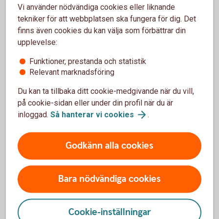
Vi använder nödvändiga cookies eller liknande
som ett alternativ till en tjänstepension.
tekniker för att webbplatsen ska fungera för dig. Det
finns även cookies du kan välja som förbättrar din
Direktpension
upplevelse:
Funktioner, prestanda och statistik
Relevant marknadsföring
Företag med kollektivavtal
Du kan ta tillbaka ditt cookie-medgivande när du vill,
på cookie-sidan eller under din profil när du är
Vi erbjuder ett flertal möjligheter att förstärka pensionen för
inloggad.
Så hanterar vi
cookies
.
ägare och anställda.
Företag med
kollektivavtal
Godkänn alla cookies
Bara nödvändiga cookies
Cookie-inställningar