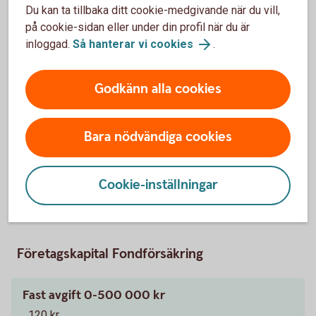
Du kan ta tillbaka ditt cookie-medgivande när du vill,
på cookie-sidan eller under din profil när du är
Kapitalförsäkring och
inloggad.
Så hanterar vi cookies
.
direktpension
Godkänn alla cookies
Förutom för placering av företagets pengar kan
kapitalförsäkringen användas för att trygga pension för
både företagaren och anställda, något som bidrar till att
Bara nödvändiga cookies
behålla kompetenta och särskilt förtjänta medarbetare.
Cookie-inställningar
Företagskapital
Företagskapital Fondförsäkring
Fast avgift 0-500 000 kr
120 kr