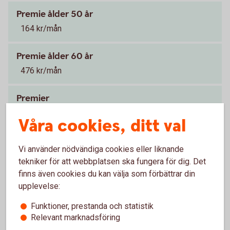
Premie ålder 50 år
164 kr/mån
Premie ålder 60 år
476 kr/mån
Premier
Vid försäkringsbelopp om 1 000 000 kr
1
Våra cookies, ditt val
Premien beror på ålder och valt
Tillbaka
1
Vi använder nödvändiga cookies eller liknande
försäkringsbelopp.
tekniker för att webbplatsen ska fungera för dig. Det
finns även cookies du kan välja som förbättrar din
Individuell livförsäkring
upplevelse:
Funktioner, prestanda och statistik
Relevant marknadsföring