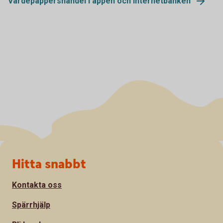
Värdepappershandel i appen och internetbanken
Sidfot
Hitta snabbt
Kontakta oss
Spärrhjälp