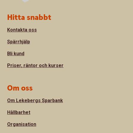
Sidfot
Hitta snabbt
Kontakta oss
Spärrhjälp
Bli kund
Priser, räntor och kurser
Om oss
Om Lekebergs Sparbank
Hållbarhet
Organisation