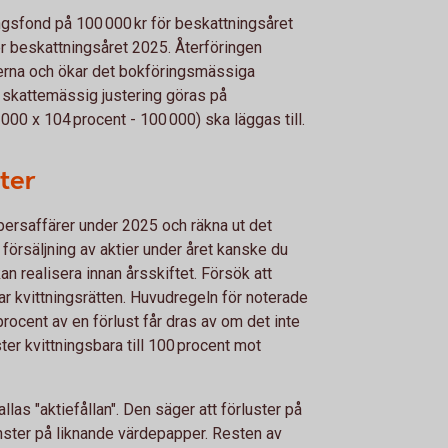
ringsfond på 100 000 kr för beskattningsåret
r beskattningsåret 2025. Återföringen
erna och ökar det bokföringsmässiga
 skattemässig justering göras på
 000 x 104 procent - 100 000) ska läggas till.
ster
ersaffärer under 2025 och räkna ut det
 försäljning av aktier under året kanske du
an realisera innan årsskiftet. Försök att
r kvittningsrätten. Huvudregeln för noterade
 procent av en förlust får dras av om det inte
ster kvittningsbara till 100 procent mot
llas "aktiefållan". Den säger att förluster på
nster på liknande värdepapper. Resten av