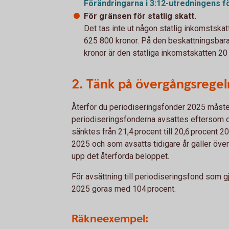
Förändringarna i 3:12-utredningens
f
För gränsen för statlig skatt.
Det tas inte ut någon statlig inkomstskat
625 800 kronor. På den beskattningsbar
kronor är den statliga inkomstskatten 20
2. Tänk på övergångsregel
Återför du periodiseringsfonder 2025 måste d
periodiseringsfonderna avsattes eftersom de
sänktes från 21,4 procent till 20,6 procent 
2025 och som avsatts tidigare år gäller öve
upp det återförda beloppet.
För avsättning till periodiseringsfond som g
2025 göras med 104 procent.
Räkneexempel: