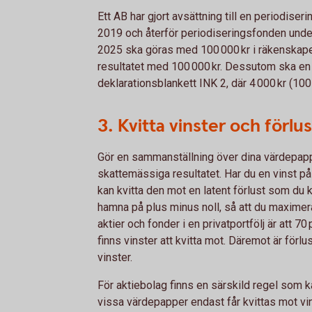
Ett AB har gjort avsättning till en periodise
2019 och återför periodiseringsfonden unde
2025 ska göras med 100 000 kr i räkenskap
resultatet med 100 000 kr. Dessutom ska en
deklarationsblankett INK 2, där 4 000 kr (100
3. Kvitta vinster och förlu
Gör en sammanställning över dina värdepapp
skattemässiga resultatet. Har du en vinst på
kan kvitta den mot en latent förlust som du k
hamna på plus minus noll, så att du maximera
aktier och fonder i en privatportfölj är att 70
finns vinster att kvitta mot. Däremot är förlu
vinster.
För aktiebolag finns en särskild regel som ka
vissa värdepapper endast får kvittas mot vi