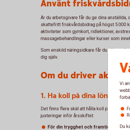
Använt friskvårdsbid
Är du arbetsgivare får du ge dina anställda, o
skattefritt friskvårdsbidrag på högst 5 000 kr
aktiviteter som gymkort, ridlektioner, avstr
massagebehandlingar eller kurser som inneh
Som enskild näringsidkare får du göra avdrag f
dig själv.
V
Om du driver aktieb
Vi an
webbp
1. Ha koll på dina löneutta
förbä
F
Det finns flera skäl att hålla koll på vad du t
R
justeringar inför årsskiftet:
Du ka
För din trygghet och framtida pension