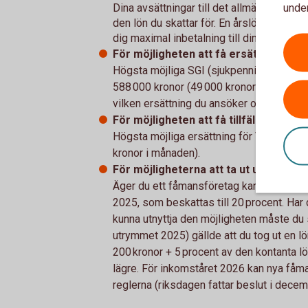
under
Dina avsättningar till det allmänna pens
den lön du skattar för. En årslön på 650 
dig maximal inbetalning till din allmänna
För möjligheten att få ersättning när d
Högsta möjliga SGI (sjukpenningsgrundan
588 000 kronor (49 000 kronor i månaden)
vilken ersättning du ansöker om hos För
För möjligheten att få tillfällig föräl
Högsta möjliga ersättning för VAB får du
kronor i månaden).
För möjligheterna att ta ut utdelning.
Äger du ett fåmansföretag kan du ta ut u
2025, som beskattas till 20 procent. Har 
kunna utnyttja den möjligheten måste du s
utrymmet 2025) gällde att du tog ut en lö
200 kronor + 5 procent av den kontanta 
lägre. För inkomståret 2026 kan nya fåma
reglerna (riksdagen fattar beslut i dece