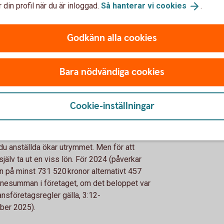
 din profil när du är inloggad.
Så hanterar vi
cookies
.
ions- och försäkringssystemet grundar sig på
442 kronor (cirka 54 204 kronor i månaden) ger
 pension.
Godkänn alla cookies
u blir sjuk eller ska vara föräldraledig.
de inkomst) får du när du har en årslön på
. Hur mycket du får i ersättning beror på
Bara nödvändiga cookies
säkringskassan.
drapenning (VAB).
 vid en årslön på 441 000 kronor (36 750
Cookie-inställningar
tdelning på 209 550 kronor inkomståret
du anställda ökar utrymmet. Men för att
jälv ta ut en viss lön. För 2024 (påverkar
n på minst 731 520 kronor alternativt 457
lönesumman i företaget, om det beloppet var
nsföretagsregler gälla, 3:12-
mber 2025).