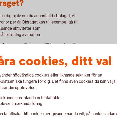
raget?
ch dig själv om du är anställd i bolaget, ett
onor per år. Bidraget kan till exempel gå till
essande aktiviteter som
åller inslag av motion.
ör motion till dina anställda, men inte till
åra cookies, ditt val
olag
vänder nödvändiga cookies eller liknande tekniker för att
latsen ska fungera för dig. Det finns även cookies du kan välj
g
ttrar din upplevelse:
unktioner, prestanda och statistik
agit ut i lön under året och eventuellt göra
elevant marknadsföring
n ta tillbaka ditt cookie-medgivande när du vill, på cookie-sidan 
.