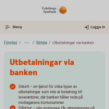
Meny
Logga in
Företag
Betala
Utbetalningar via banken
Utbetalningar via
banken
Enkelt – en tjänst för olika typer av
utbetalningar som inte är betalning till
leverantörer, där banken håller reda på
mottagarens kontonummer.
Pålitligt – alla mottagare får utbetalningen på