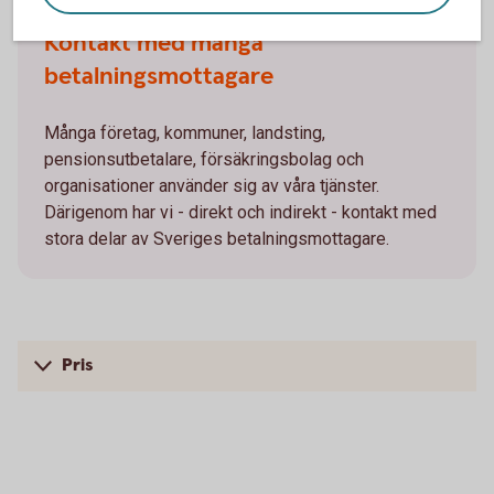
Kontakt med många
betalningsmottagare
Många företag, kommuner, landsting,
pensionsutbetalare, försäkringsbolag och
organisationer använder sig av våra tjänster.
Därigenom har vi - direkt och indirekt - kontakt med
stora delar av Sveriges betalningsmottagare.
Pris