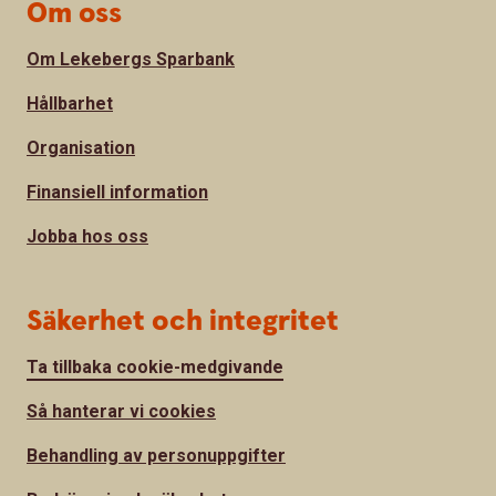
Om oss
Om Lekebergs Sparbank
Hållbarhet
Organisation
Finansiell information
Jobba hos oss
Säkerhet och integritet
Ta tillbaka cookie-medgivande
Så hanterar vi cookies
Behandling av personuppgifter