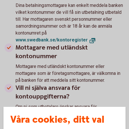
Dina betalningsmottagare kan enkelt meddela banken
vilket kontonummer de vill få sin utbetalning utbetald
till. Har mottagaren svenskt personnummer eller
samordningsnummer och är 18 år kan de anmäla
kontonumret på
www.swedbank.se/kontoregister
Mottagare med utländskt
kontonummer
Mottagare med utländskt kontonummer eller
mottagare som är företagsmottagare, är välkomna in
på banken för att meddela sitt kontonummer.
Vill ni själva ansvara för
kontouppgifterna?
Om ni som utbetalare önskar ansvara för
kontouppgifterna skickar ni med uppgifterna i
Våra cookies, ditt val
underlaget till banken. Bland funktioner som kan väljas
finns bland annat utbetalning med kontantavi,