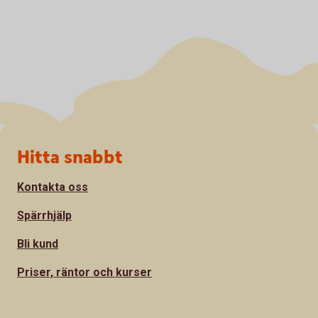
Sidfot
Hitta snabbt
Kontakta oss
Spärrhjälp
Bli kund
Priser, räntor och kurser