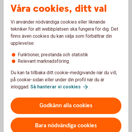
Villkor Kompletterande kortförsäkring för Betalkort
Våra cookies, ditt val
Företag (extern)
Vi använder nödvändiga cookies eller liknande
Kontaktuppgifter till Trygg-Hansa
tekniker för att webbplatsen ska fungera för dig. Det
och skadeanmälan för Betalkort
finns även cookies du kan välja som förbättrar din
upplevelse:
Företag
Funktioner, prestanda och statistik
Trygg-Hansa har gått ihop med Moderna Försäkringar. Du
Relevant marknadsföring
kan göra skadeanmälan för Betalkort Företag på deras
Du kan ta tillbaka ditt cookie-medgivande när du vill,
webbplats.
på cookie-sidan eller under din profil när du är
Skadeanmälan via webbplats (trygghansa.se)
inloggad.
Så hanterar vi cookies
.
Övriga frågor
Godkänn alla cookies
kort@trygghansa.se
Mejl
010-263 1707
Bara nödvändiga cookies
Telefon