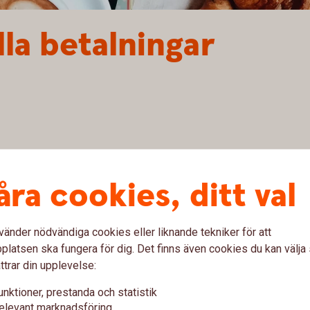
lla betalningar
åra cookies, ditt val
vänder nödvändiga cookies eller liknande tekniker för att
är det viktigt att känna sig trygg med
latsen ska fungera för dig. Det finns även cookies du kan välj
 på kontot är det snabbaste och säkraste sättet att ta
ttrar din upplevelse:
unktioner, prestanda och statistik
elevant marknadsföring