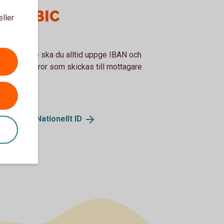
AN - BIC
eller
företagare ska du alltid uppge IBAN och
på de fakturor som skickas till mottagare
m EU/EES.
N och BIC/Nationellt
ID