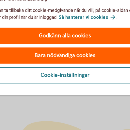
IB
n ta tillbaka ditt cookie-medgivande när du vill, på cookie-sidan 
lningar
 din profil när du är inloggad.
Så hanterar vi
cookies
.
Som 
Godkänn alla cookies
BIC 
ino
Bara nödvändiga cookies
IBA
Cookie-inställningar