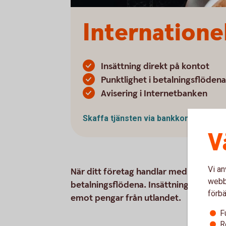
Internatione
Insättning direkt på kontot
Punktlighet i betalningsflödena
Avisering i Internetbanken
Skaffa tjänsten via
bankkontor
V
Vi an
När ditt företag handlar med utlandet 
webbp
betalningsflödena. Insättningar direkt
förbä
emot pengar från utlandet.
F
R