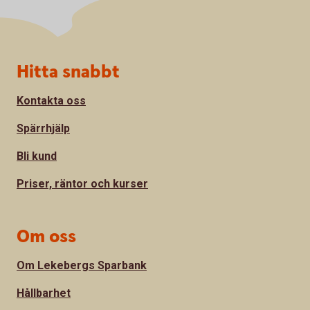
Sidfot
Hitta snabbt
Kontakta oss
Spärrhjälp
Bli kund
Priser, räntor och kurser
Om oss
Om Lekebergs Sparbank
Hållbarhet