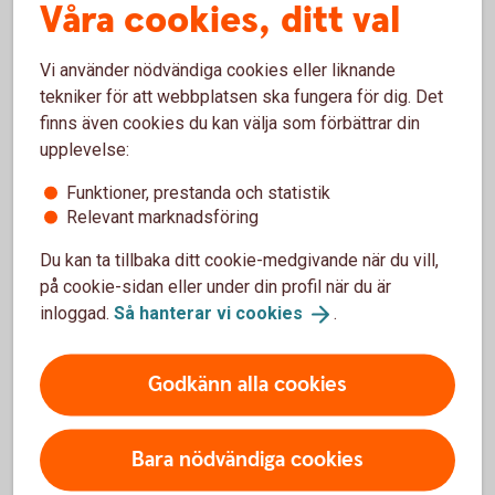
Våra cookies, ditt val
Vanliga frågor och svar om
Vi använder nödvändiga cookies eller liknande
tekniker för att webbplatsen ska fungera för dig. Det
Bostadsobligationer
finns även cookies du kan välja som förbättrar din
upplevelse:
Varför är det så låg ränta på bostäder?
Funktioner, prestanda och statistik
Relevant marknadsföring
Vilket är det minsta beloppet som kan handlas?
Du kan ta tillbaka ditt cookie-medgivande när du vill,
på cookie-sidan eller under din profil när du är
Vad behöver jag för att kunna handla?
inloggad.
Så hanterar vi
cookies
.
Godkänn alla cookies
Ränteplaceringar
Bara nödvändiga cookies