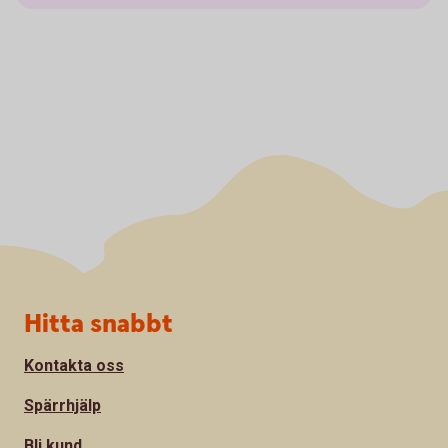
Sidfot
Hitta snabbt
Kontakta oss
Spärrhjälp
Bli kund