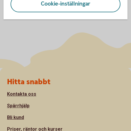
Cookie-inställningar
Sidfot
Hitta snabbt
Kontakta oss
Spärrhjälp
Bli kund
Priser, räntor och kurser