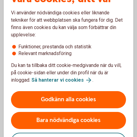
Fler pensionslösningar
Vi använder nödvändiga cookies eller liknande
tekniker för att webbplatsen ska fungera för dig. Det
Tjänstepension med depå
finns även cookies du kan välja som förbättrar din
upplevelse:
Extra pensionsavsättning
Funktioner, prestanda och statistik
Relevant marknadsföring
Erbjud medarbetarna löneväxling
Du kan ta tillbaka ditt cookie-medgivande när du vill,
på cookie-sidan eller under din profil när du är
Direktpension
inloggad.
Så hanterar vi cookies
.
Företag med kollektivavtal
Godkänn alla cookies
Alternativ ITP
Bara nödvändiga cookies