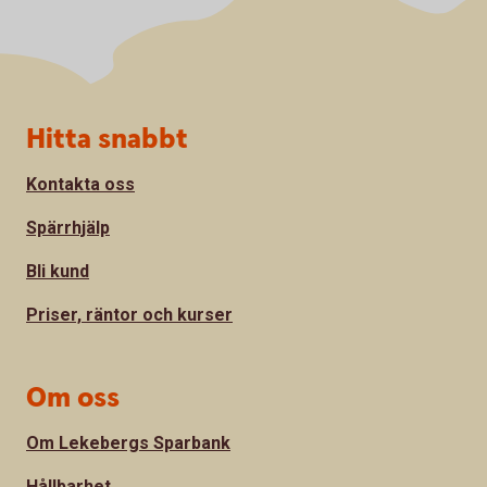
Sidfot
Hitta snabbt
Kontakta oss
Spärrhjälp
Bli kund
Priser, räntor och kurser
Om oss
Om Lekebergs Sparbank
Hållbarhet