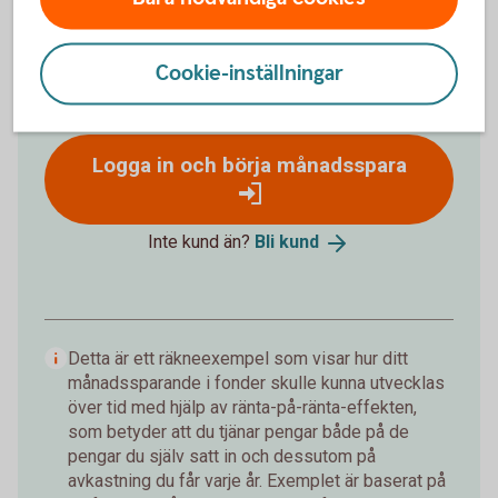
Förväntat sparbelopp om 10 år
172 019 kr
Cookie-inställningar
Insättningar från dig är 120 000 kr.
Förväntad
avkastning är +52 019 kr.
Logga in och börja månadsspara
Inte kund än?
Bli
kund
Detta är ett räkneexempel som visar hur ditt
månadssparande i fonder skulle kunna utvecklas
över tid med hjälp av ränta-på-ränta-effekten,
som betyder att du tjänar pengar både på de
pengar du själv satt in och dessutom på
avkastning du får varje år. Exemplet är baserat på