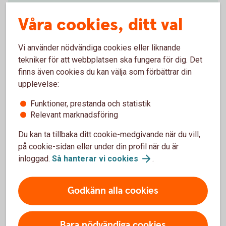
Våra cookies, ditt val
1 år
50 år
år
Vi använder nödvändiga cookies eller liknande
tekniker för att webbplatsen ska fungera för dig. Det
Startbelopp (kr)
finns även cookies du kan välja som förbättrar din
upplevelse:
Funktioner, prestanda och statistik
0 kr
2 000 000 kr
Relevant marknadsföring
kr
Du kan ta tillbaka ditt cookie-medgivande när du vill,
på cookie-sidan eller under din profil när du är
Avkastning per år (%)
inloggad.
Så hanterar vi
cookies
.
0 %
15 %
Godkänn alla cookies
%
Bara nödvändiga cookies