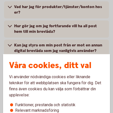
Vad har jag för produkter/tjänster/konton hos
er?
Hur gör jag om jag fortfarande vill ha all post
hem till min brevlåda?
Kan jag styra om min post från er mot en annan
digital brevlåda som jag vanligtvis använder?
Våra cookies, ditt val
Varför får jag fortfarande dokumenten digitala i
min internetbank fastän jag valt postal
distribution?
Vi använder nödvändiga cookies eller liknande
tekniker för att webbplatsen ska fungera för dig. Det
finns även cookies du kan välja som förbättrar din
Hur stänger jag av det postala utskicket vid
bolagshändelser?
upplevelse:
Funktioner, prestanda och statistik
Relevant marknadsföring