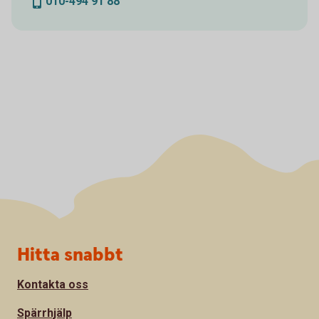
010-494 91 88
Sidfot
Hitta snabbt
Kontakta oss
Spärrhjälp