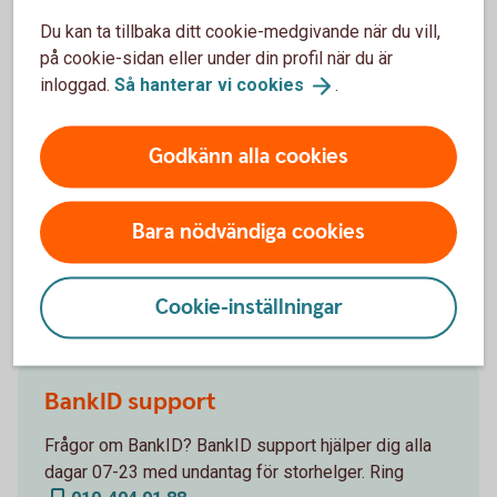
Du kan ta tillbaka ditt cookie-medgivande när du vill,
Kontakta oss
på cookie-sidan eller under din profil när du är
inloggad.
Så hanterar vi
cookies
.
Digital Support
Godkänn alla cookies
Vi finns här för dig. Du når vår digitala support på
0771-97 75 12
. Öppet måndag-fredag 08.00-
Bara nödvändiga cookies
20.00, lördag-söndag 08.00-18.00 (stängt
storhelger).
Cookie-inställningar
BankID support
Frågor om BankID? BankID support hjälper dig alla
dagar 07-23 med undantag för storhelger. Ring