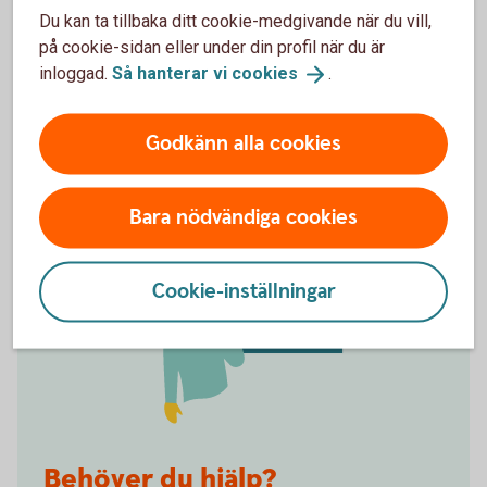
Du kan ta tillbaka ditt cookie-medgivande när du vill,
Det smidigaste sättet att logga in är med ett BankID
på cookie-sidan eller under din profil när du är
i din telefon. För dig under 18 finns det två olika
inloggad.
Så hanterar vi
cookies
.
varianter, Mobilt SäkerhetsID eller Mobilt BankID.
BankID för barn och
unga
Godkänn alla cookies
Bara nödvändiga cookies
Cookie-inställningar
Behöver du hjälp?