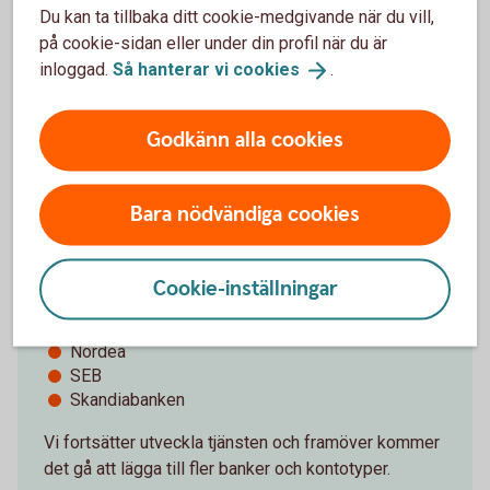
legitimera dig hos den andra banken var sjätte
Du kan ta tillbaka ditt cookie-medgivande när du vill,
månad.
på cookie-sidan eller under din profil när du är
inloggad.
Så hanterar vi
cookies
.
Godkänn alla cookies
Vilka banker kan du lägga till?
Bara nödvändiga cookies
I dagsläget går det att lägga till transaktionskonton
hos dessa banker:
Cookie-inställningar
Handelsbanken
ICA Banken
Nordea
SEB
Skandiabanken
Vi fortsätter utveckla tjänsten och framöver kommer
det gå att lägga till fler banker och kontotyper.