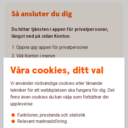
Så ansluter du dig
Du hittar tjänsten i appen för privatpersoner,
längst ned på sidan Konton.
Öppna upp appen för privatpersoner
Välj Konton i menyn
Längst ned på sidan hittar du tjänsten Konton i andra
Våra cookies, ditt val
banker. Välj den bank du vill lägga till
Ge ditt samtycke och godkänn villkoren
Vi använder nödvändiga cookies eller liknande
Legitimera dig hos den andra banken
tekniker för att webbplatsen ska fungera för dig. Det
Vänta medan vi hämtar dina konton och transaktioner
finns även cookies du kan välja som förbättrar din
från den andra banken
upplevelse:
Välj vilka konton du vill visa
Funktioner, prestanda och statistik
Relevant marknadsföring
För att hålla informationen uppdaterad behöver du