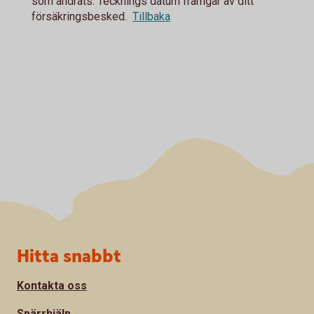
som ändrats. Tecknings datum framgår av ditt
försäkringsbesked.
Tillbaka
Sidfot
Hitta snabbt
Kontakta oss
Spärrhjälp