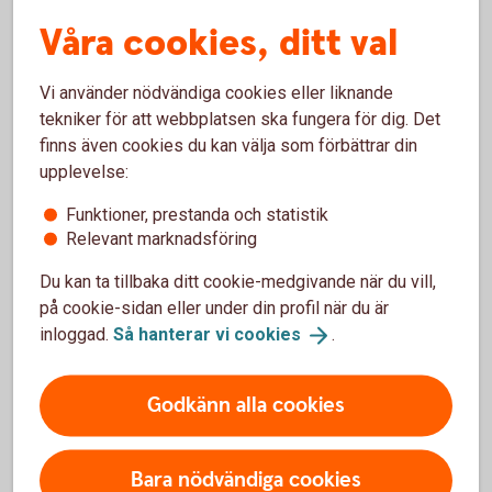
Våra cookies, ditt val
Livförsäkring fd
Villkor from 2024-01-
Låneskydd (ej för
01 Livförsäkring fd
Vi använder nödvändiga cookies eller liknande
nyteckning)
Låneskydd (pdf)
tekniker för att webbplatsen ska fungera för dig. Det
finns även cookies du kan välja som förbättrar din
Livförsäkring GL
Villkor from 2024-01-
upplevelse:
6016 (ej för nyteckning)
01 Livförsäkring GL
6016 (pdf)
Funktioner, prestanda och statistik
Relevant marknadsföring
Livskydd Lån GL
Villkor from 2024-01-
6071 (ej för nyteckning)
Du kan ta tillbaka ditt cookie-medgivande när du vill,
01 Livskydd Lån GL
på cookie-sidan eller under din profil när du är
6071 (pdf)
inloggad.
Så hanterar vi
cookies
.
Pensionsförsäkring
Förköpsinformation
Pensionsförsäkring
Godkänn alla cookies
(pdf)
Villkor
Bara nödvändiga cookies
Pensionsförsäkring