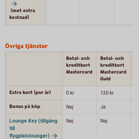
(mot extra
kostnad)
Övriga tjänster
Betal- och
Betal- och
B
kreditkort
kreditkort
k
Mastercard
Mastercard
M
Guld
P
Extra kort (per år)
0 kr
130 kr
90
Bonus på köp
Nej
Ja
J
Lounge Key (tillgång
Nej
Nej
J
till
flygplatslounger)