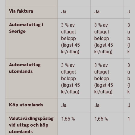
Via faktura
Ja
Ja
Ja
Automatuttag i
3 % av
3 % av
3 %
Sverige
uttaget
uttaget
utt
belopp
belopp
bel
(lägst 45
(lägst 45
(lä
kr/uttag)
kr/uttag)
kr/
Automatuttag
3 % av
3 % av
3 %
utomlands
uttaget
uttaget
utt
belopp
belopp
bel
(lägst 45
(lägst 45
(lä
kr/uttag)
kr/uttag)
kr/
Köp utomlands
Ja
Ja
Ja
Valutaväxlingspåslag
1,65 %
1,65 %
1,6
vid uttag och köp
utomlands