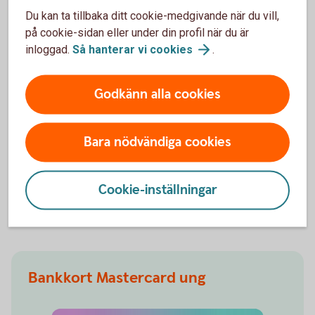
Du kan ta tillbaka ditt cookie-medgivande när du vill,
Ingår i
Ja
Nej
Nej
på cookie-sidan eller under din profil när du är
nyckelkund
inloggad.
Så hanterar vi
cookies
.
Student
Ingår i
Ja
Nej
Nej
Godkänn alla cookies
nyckelkund
Ung
Bara nödvändiga cookies
Ingår i
Nej
Nej
Nej
Erbjudande
för barn
Cookie-inställningar
och unga
Bankkort Mastercard ung