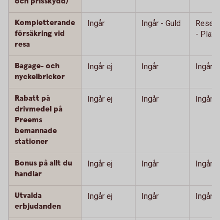
och prisskydd)
Kompletterande
Ingår
Ingår - Guld
Resefö
försäkring vid
- Plati
resa
Bagage- och
Ingår ej
Ingår
Ingår
nyckelbrickor
Rabatt på
Ingår ej
Ingår
Ingår
drivmedel på
Preems
bemannade
stationer
Bonus på allt du
Ingår ej
Ingår
Ingår
handlar
Utvalda
Ingår ej
Ingår
Ingår
erbjudanden