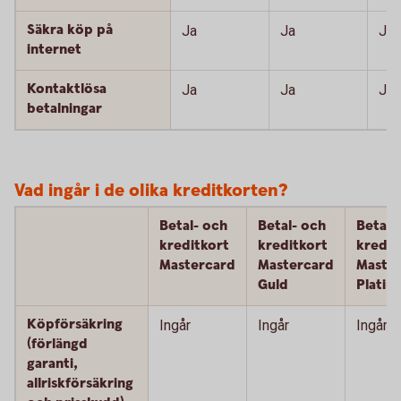
Säkra köp på
Ja
Ja
Ja
internet
Kontaktlösa
Ja
Ja
Ja
betalningar
Vad ingår i de olika kreditkorten?
Betal- och
Betal- och
Betal-
kreditkort
kreditkort
kredit
Mastercard
Mastercard
Maste
Guld
Platin
Köpförsäkring
Ingår
Ingår
Ingår
(förlängd
garanti,
allriskförsäkring