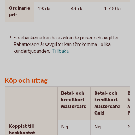
Ordinarie
195 kr
495 kr
1 700 kr
pris
Sparbankerna kan ha avvikande priser och avgifter.
1
Rabatterade årsavgifter kan förekomma i olika
kunderbjudanden.
Tillbaka
Köp och uttag
Betal- och
Betal- och
Bet
kreditkort
kreditkort
kre
Mastercard
Mastercard
Ma
Guld
Pla
Kopplat till
Nej
Nej
Nej
bankkontot