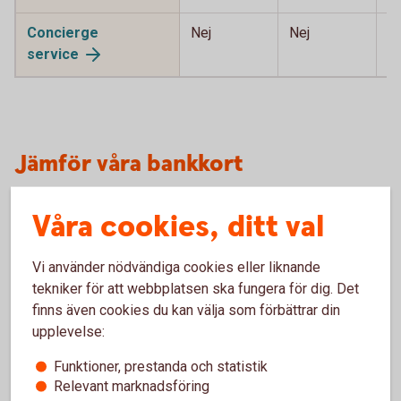
Concierge
Nej
Nej
J
service
Jämför våra bankkort
Kunderbjudanden
Våra cookies, ditt val
Betal- och
Betal- och
Betal- och
kreditkort
kreditkort
kreditkort
Vi använder nödvändiga cookies eller liknande
Mastercard
Mastercard
Mastercard
tekniker för att webbplatsen ska fungera för dig. Det
Guld
Platinum
finns även cookies du kan välja som förbättrar din
upplevelse:
Ingår i
Ja
Rabatterat
Rabatterat
nyckelkund
till 295 kr/år
till 1 400 kr/
Funktioner, prestanda och statistik
år
Relevant marknadsföring