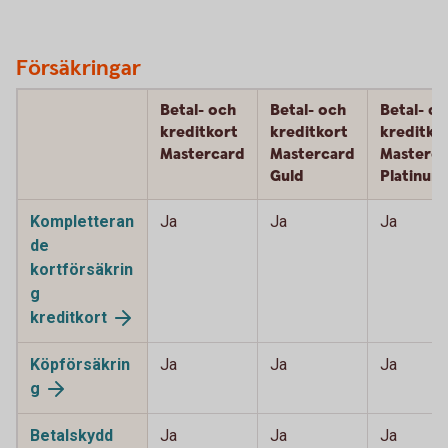
Försäkringar
Betal- och
Betal- och
Betal- o
kreditkort
kreditkort
kreditko
Mastercard
Mastercard
Masterca
Guld
Platinum
Kompletteran
Ja
Ja
Ja
de
kortförsäkrin
g
kreditkort
Köpförsäkrin
Ja
Ja
Ja
g
Betalskydd
Ja
Ja
Ja