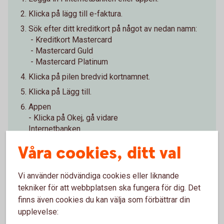
Klicka på lägg till e-faktura.
Sök efter ditt kreditkort på något av nedan namn:
- Kreditkort Mastercard
- Mastercard Guld
- Mastercard Platinum
Klicka på pilen bredvid kortnamnet.
Klicka på Lägg till.
Appen
- Klicka på Okej, gå vidare
Internetbanken
- Klicka på Fortsätt.
Våra cookies, ditt val
- I pop-up:en - klicka på Fortsätt till Mastercard (valt
kort).
Vi använder nödvändiga cookies eller liknande
Markera det alternativ du vill ha:
tekniker för att webbplatsen ska fungera för dig. Det
- e-faktura med lägst belopp att betala (3 % av
skulden)
finns även cookies du kan välja som förbättrar din
- e-faktura med total skuld
upplevelse: