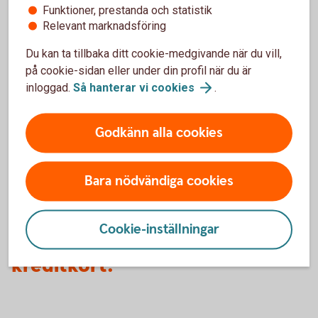
Klicka på anmäl.
Funktioner, prestanda och statistik
När du har en obetald e-faktura visas informationen
Relevant marknadsföring
"e-fakturor att betala" på startsidan.
Du kan ta tillbaka ditt cookie-medgivande när du vill,
på cookie-sidan eller under din profil när du är
inloggad.
Så hanterar vi
cookies
.
Logga in och skaffa
e-faktura
Godkänn alla cookies
e-faktura - mer
information
Bara nödvändiga cookies
Det är
alltid
samma
OCR-
Cookie-inställningar
nummer
vid inbetalning till ditt
kreditkort.