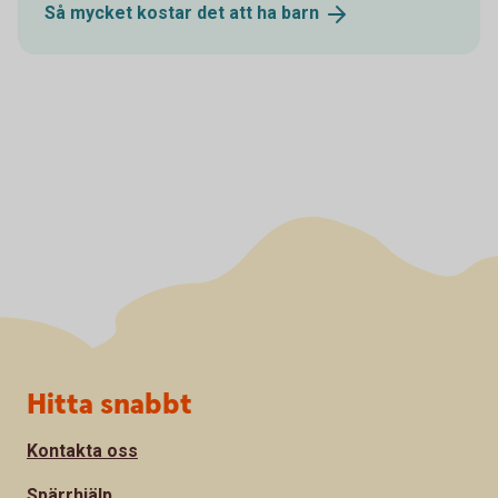
Så mycket kostar det att ha
barn
Sidfot
Hitta snabbt
Kontakta oss
Spärrhjälp