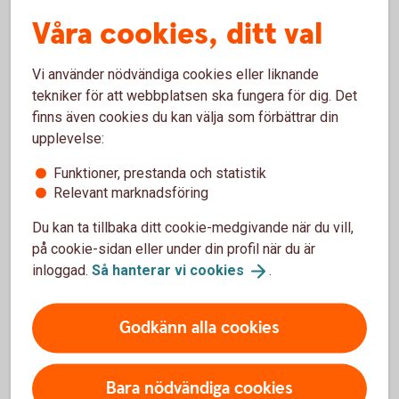
Våra cookies, ditt val
Fyra tips från vår
Vi använder nödvändiga cookies eller liknande
tekniker för att webbplatsen ska fungera för dig. Det
hållbarhetsekonom
finns även cookies du kan välja som förbättrar din
upplevelse:
Bestäm vad som är rättvist för er
Funktioner, prestanda och statistik
Ska ni ha gemensam, delad eller en egen
Relevant marknadsföring
variant utifrån era förutsättningar? Försök
Du kan ta tillbaka ditt cookie-medgivande när du vill,
diskutera er fram till en lösning som känns bra.
på cookie-sidan eller under din profil när du är
Och glöm inte hur ni ska hantera oförutsedda
inloggad.
Så hanterar vi
cookies
.
händelser
Gör en budget
Godkänn alla cookies
Gör en budget och följ upp med jämna
mellanrum för att se att ni följer er plan. Spara
alla kvitton under några månader för att få en
Bara nödvändiga cookies
uppfattning om vilka utgifter ni har och vem