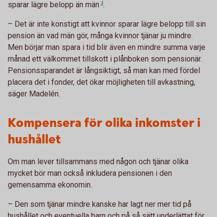
sparar lägre belopp än
män
3
.
– Det är inte konstigt att kvinnor sparar lägre belopp till sin
pension än vad män gör, många kvinnor tjänar ju mindre.
Men börjar man spara i tid blir även en mindre summa varje
månad ett välkommet tillskott i plånboken som pensionär.
Pensionssparandet är långsiktigt, så man kan med fördel
placera det i fonder, det ökar möjligheten till avkastning,
säger Madelén.
Kompensera för olika inkomster i
hushållet
Om man lever tillsammans med någon och tjänar olika
mycket bör man också inkludera pensionen i den
gemensamma ekonomin.
– Den som tjänar mindre kanske har lagt ner mer tid på
hushållet och eventuella barn och på så sätt underlättat för