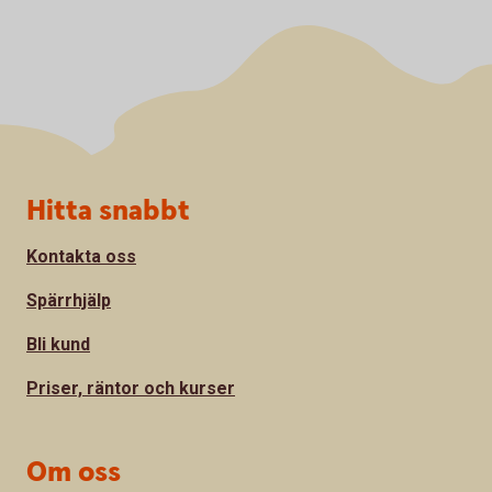
Sidfot
Hitta snabbt
Kontakta oss
Spärrhjälp
Bli kund
Priser, räntor och kurser
Om oss