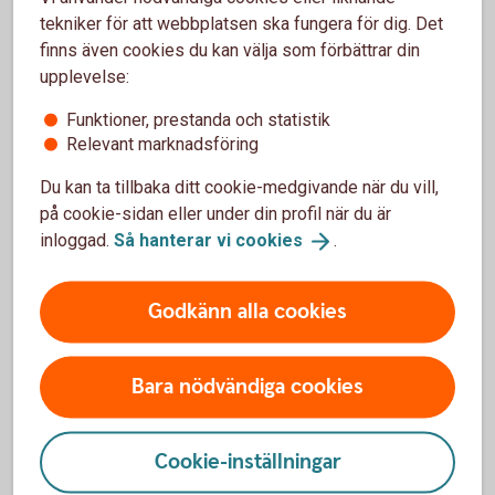
tekniker för att webbplatsen ska fungera för dig. Det
Madelén Falkenhäll
finns även cookies du kan välja som förbättrar din
upplevelse:
Ekonom för Finansiell hälsa
Funktioner, prestanda och statistik
Relevant marknadsföring
Du kan ta tillbaka ditt cookie-medgivande när du vill,
på cookie-sidan eller under din profil när du är
Så kan du förbättra
inloggad.
Så hanterar vi
cookies
.
pensionen:
Godkänn alla cookies
Om det är möjligt, försök att jobba heltid,
längre perioder av deltidsarbete ger lägre
Bara nödvändiga cookies
pension.
Deltidsarbete under småbarnsår påverkar
pensionen olika beroende på vilket
Cookie-inställningar
tjänstepensionsavtal du har. Kolla upp vad