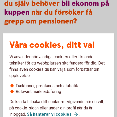
du själv behöver
bli
ekonom
på
kuppen
när du försöker få
grepp om pensionen?
Våra cookies, ditt val
Börja med att göra en självkoll på läget genom att besöka
minpension.
se
. Där kan du se precis hur dina
uträkningar ser ut och vad du kommer att få ut när du går i
Vi använder nödvändiga cookies eller liknande
pension.
tekniker för att webbplatsen ska fungera för dig. Det
finns även cookies du kan välja som förbättrar din
upplevelse:
Funktioner, prestanda och statistik
Pension
Relevant marknadsföring
Du kan ta tillbaka ditt cookie-medgivande när du vill,
Läs mer om olika områden inom pension.
på cookie-sidan eller under din profil när du är
inloggad.
Så hanterar vi
cookies
.
Pension - mer
information