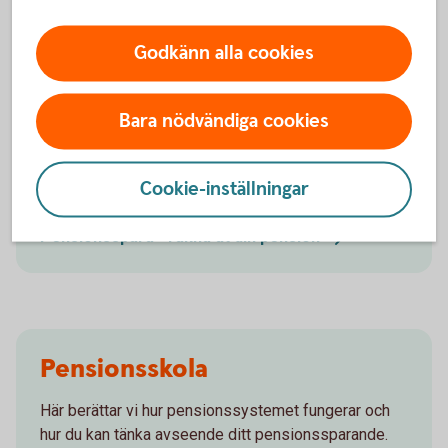
Godkänn alla cookies
Börja pensionsspara
Bara nödvändiga cookies
Låt oss hjälpa dig att komma igång med
Cookie-inställningar
pensionssparandet till din framtida pension!
Pensionsspara - räkna ut din
pension
Pensionsskola
Här berättar vi hur pensionssystemet fungerar och
hur du kan tänka avseende ditt pensionssparande.