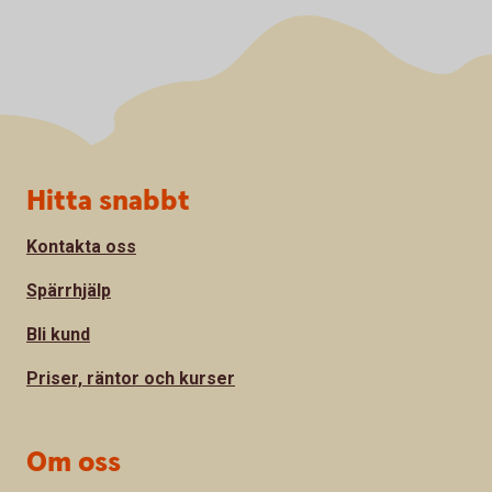
Sidfot
Hitta snabbt
Kontakta oss
Spärrhjälp
Bli kund
Priser, räntor och kurser
Om oss