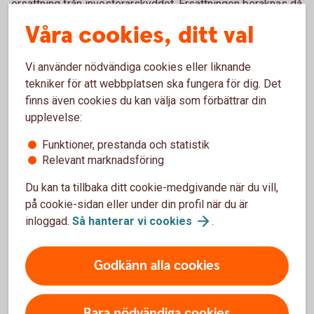
ersättning från investerarskyddet. Ersättningen beräknas då
utifrån det marknadsvärde som de aktuella värdepapperen
Våra cookies, ditt val
hade vid konkurstillfället. Om ett depåkonto är öppnat i två
eller flera personers namn, räknas varje person för sig.
Vi använder nödvändiga cookies eller liknande
Skyddet ger då ersättning för förlorade värdepapper upp till
tekniker för att webbplatsen ska fungera för dig. Det
ett värde av 250 000 kronor per kund.
finns även cookies du kan välja som förbättrar din
upplevelse:
Vad omfattas av
Funktioner, prestanda och statistik
investerarskyddet?
Relevant marknadsföring
Investerarskyddet omfattar finansiella instrument
Du kan ta tillbaka ditt cookie-medgivande när du vill,
(värdepapper), och täcker därmed bland annat aktier,
på cookie-sidan eller under din profil när du är
obligationer, konvertibla skuldebrev, olika typer av derivat
inloggad.
Så hanterar vi
cookies
.
såsom optioner och terminer samt fondandelar.
Investerarskyddet omfattar även medel som mottagits
Godkänn alla cookies
med redovisningsskyldighet i samband med att en
investeringstjänst utförs. Investerarskyddet omfattar inte
tillgångar inom det individuella pensions-sparandet (IPS).
Bara nödvändiga cookies