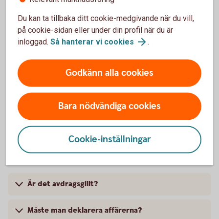
Ring oss
Du kan ta tillbaka ditt cookie-medgivande när du vill,
Öppettider för bankens kassa/kundtjänst och växel:
på cookie-sidan eller under din profil när du är
måndag-fredag 10.00-15.00
inloggad.
Så hanterar vi
cookies
.
torsdagar 10.00-18.00
Godkänn alla cookies
Ring 0585-817 00
Bara nödvändiga cookies
Cookie-inställningar
Vanliga frågor och svar
Är det avdragsgillt?
Måste man deklarera affärerna?