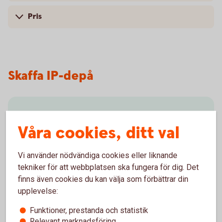
Pris
Skaffa IP-depå
Besök oss
Våra cookies, ditt val
Välkommen till vårt kontor så hjälper vi dig.
Vi använder nödvändiga cookies eller liknande
Hitta till vårt
bankkontor
tekniker för att webbplatsen ska fungera för dig. Det
finns även cookies du kan välja som förbättrar din
upplevelse:
Funktioner, prestanda och statistik
Relevant marknadsföring