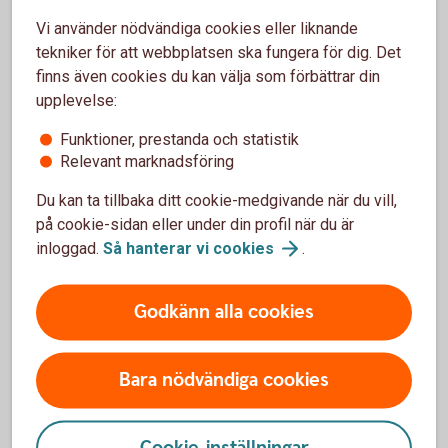
Se upp för datavirus och
Vi använder nödvändiga cookies eller liknande
tekniker för att webbplatsen ska fungera för dig. Det
spionprogram
finns även cookies du kan välja som förbättrar din
Tänk till innan du laddar ner något, klickar på länkar
upplevelse:
eller öppnar filer. Du kan få skadlig programvara som
Funktioner, prestanda och statistik
förstör innehållet eller ett spionprogram som ger
Relevant marknadsföring
bedragare tillgång till dina inloggnings- och
kontouppgifter. Prata med en vuxen innan du gör
Du kan ta tillbaka ditt cookie-medgivande när du vill,
något.
på cookie-sidan eller under din profil när du är
Frågar någon om pengar, konto- eller
inloggad.
Så hanterar vi
cookies
.
kortuppgifter?
Berätta alltid för en vuxen om någon frågar om pengar,
Godkänn alla cookies
konto- eller kortuppgifter. Dina uppgifter är just dina.
Och fråga alltid innan du köper eller säljer något.
Håll hårt i dina koder och lösenord
Bara nödvändiga cookies
Dela aldrig koder, lösenord eller kortuppgifter med
andra – hur bra kompisar ni än är.