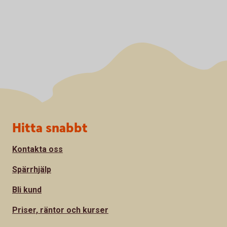
Sidfot
Hitta snabbt
Kontakta oss
Spärrhjälp
Bli kund
Priser, räntor och kurser