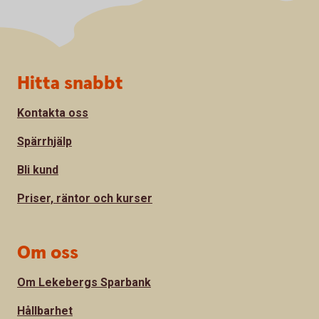
Sidfot
Hitta snabbt
Kontakta oss
Spärrhjälp
Bli kund
Priser, räntor och kurser
Om oss
Om Lekebergs Sparbank
Hållbarhet