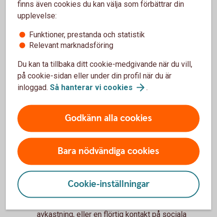
finns även cookies du kan välja som förbättrar din
Tips!
Agera aldrig snabbt, ta dig tid, tänk efter och
upplevelse:
kontrollera avsändaren.
Funktioner, prestanda och statistik
Det är bråttom
Relevant marknadsföring
Stress och rädsla är ett sätt att få dig att fatta
Du kan ta tillbaka ditt cookie-medgivande när du vill,
ogenomtänkta beslut och göra det bedragaren vill,
på cookie-sidan eller under din profil när du är
utan att tänka efter. Det kan handla om att ett lån
inloggad.
Så hanterar vi
cookies
.
ska ha tagits i ditt namn eller att pengar är på väg
att lämna ditt konto.
Godkänn alla cookies
Tips!
Kontrollera alltid informationen du får. Använd
ett telefonnummer som du själv sökt fram från
tillförlitlig källa.
Bara nödvändiga cookies
Det är för bra för att vara sant
Ett sätt att försöka lura dig är att ge dig ett
Cookie-inställningar
”erbjudande du inte kan motstå”. Det kan vara ett
investeringserbjudande som lovar stor och snabb
avkastning, eller en flörtig kontakt på sociala