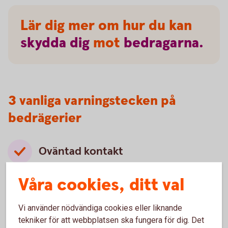
Lär dig mer om hur du kan
skydda
dig
mot
bedragarna.
3 vanliga varningstecken på
bedrägerier
Oväntad kontakt
Oväntade kontakter som ser ut att komma från
Våra cookies, ditt val
välkända företag, myndigheter eller någon du
känner är ett vanligt försök att lura dig. Bedragare
använder falska avsändare för att skapa
Vi använder nödvändiga cookies eller liknande
trovärdighet och övertyga dig.
tekniker för att webbplatsen ska fungera för dig. Det