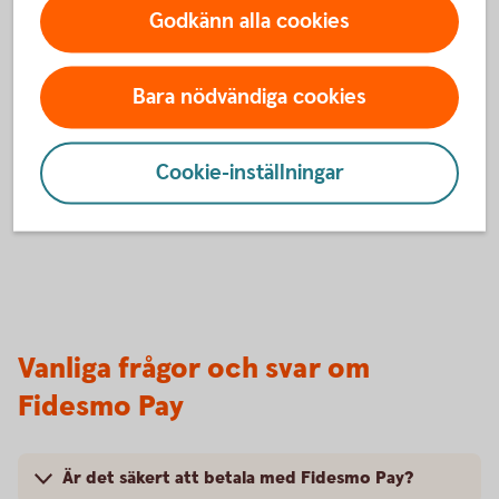
Du är nu redo att börja använda din wearable i butik.
Godkänn alla cookies
Du betalar genom att blippa din wearable mot
terminalen där symbolen för kontaktlösa betalningar
Bara nödvändiga cookies
visas.
Cookie-inställningar
Vanliga frågor och svar om
Fidesmo Pay
Är det säkert att betala med Fidesmo Pay?