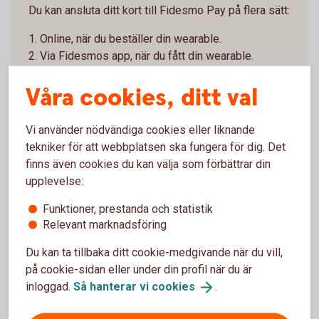
Du kan ansluta ditt kort till Fidesmo Pay på flera sätt:
1. Online, när du beställer din wearable.
2. Via Fidesmos app, när du fått din wearable.
3. I butik, när du köper enheten som stödjer Fidesmo
Våra cookies, ditt val
Pay.
4. När du har fått hem din wearable – Installera
Vi använder nödvändiga cookies eller liknande
appen Fidesmo
tekniker för att webbplatsen ska fungera för dig. Det
Ladda ner appen Fidesmo från Google Play eller
finns även cookies du kan välja som förbättrar din
App store. Lägg in dina kortuppgifter i appen genom
upplevelse:
att följa instruktionerna - om du inte redan gjort det i
samband med beställningen.
Funktioner, prestanda och statistik
Relevant marknadsföring
5. Identifiera dig i Fidesmos app för att aktivera
din wearable
Du kan ta tillbaka ditt cookie-medgivande när du vill,
Slutför anslutningen genom att signera med Mobilt
på cookie-sidan eller under din profil när du är
BankID och följa instruktionerna.
inloggad.
Så hanterar vi
cookies
.
6. Klart!