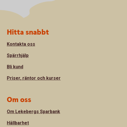
Sidfot
Hitta snabbt
Kontakta oss
Spärrhjälp
Bli kund
Priser, räntor och kurser
Om oss
Om Lekebergs Sparbank
Hållbarhet