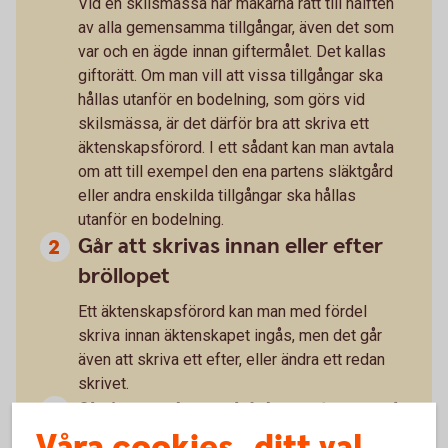
Vid en skilsmässa har makarna rätt till hälften
av alla gemensamma tillgångar, även det som
var och en ägde innan giftermålet. Det kallas
giftorätt. Om man vill att vissa tillgångar ska
hållas utanför en bodelning, som görs vid
skilsmässa, är det därför bra att skriva ett
äktenskapsförord. I ett sådant kan man avtala
om att till exempel den ena partens släktgård
eller andra enskilda tillgångar ska hållas
utanför en bodelning.
Går att skrivas innan eller efter
bröllopet
Ett äktenskapsförord kan man med fördel
skriva innan äktenskapet ingås, men det går
även att skriva ett efter, eller ändra ett redan
skrivet.
Skrivs under av båda partner och
Våra cookies, ditt val
registreras