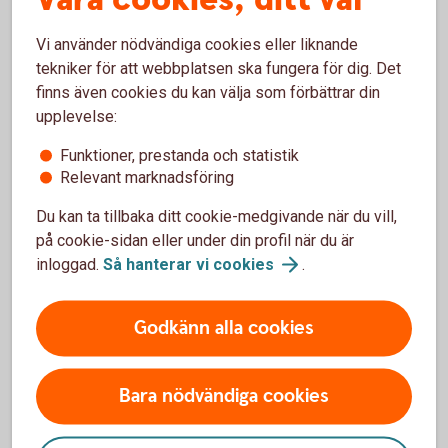
Ett äktenskapsförord skrivs under av båda
Vi använder nödvändiga cookies eller liknande
parter och registreras hos skatteverket för att
tekniker för att webbplatsen ska fungera för dig. Det
det ska vara giltigt.
finns även cookies du kan välja som förbättrar din
upplevelse:
Funktioner, prestanda och statistik
Relevant marknadsföring
Du kan ta tillbaka ditt cookie-medgivande när du vill,
på cookie-sidan eller under din profil när du är
inloggad.
Så hanterar vi
cookies
.
Godkänn alla cookies
Madelén Falkenhäll
Ekonom för Finansiell hälsa
Bara nödvändiga cookies